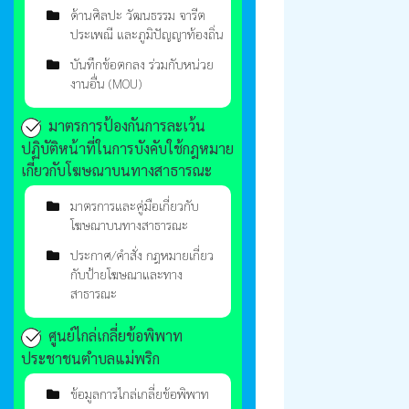
ด้านศิลปะ วัฒนธรรม จารีต
ประเพณี และภูมิปัญญาท้องถิ่น
บันทึกข้อตกลง ร่วมกับหน่วย
งานอื่น (MOU)
มาตรการป้องกันการละเว้น
ปฏิบัติหน้าที่ในการบังคับใช้กฎหมาย
เกี่ยวกับโฆษณาบนทางสาธารณะ
มาตรการและคู่มือเกี่ยวกับ
โฆษณาบนทางสาธารณะ
ประกาศ/คำสั่ง กฎหมายเกี่ยว
กับป้ายโฆษณาและทาง
สาธารณะ
ศูนย์ไกล่เกลี่ยข้อพิพาท
ประชาชนตำบลแม่พริก
ข้อมูลการไกล่เกลี่ยข้อพิพาท